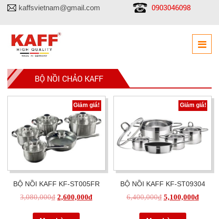
0903046098
kaffsvietnam@gmail.com
BỘ NỒI CHẢO KAFF
Giảm giá!
Giảm giá!
BỘ NỒI KAFF KF-ST005FR
BỘ NỒI KAFF KF-ST09304
3,080,000
₫
2,600,000
₫
6,400,000
₫
5,100,000
₫