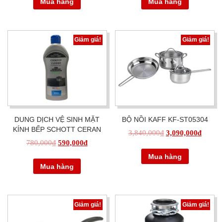
Mua hàng
Mua hàng
Giảm giá!
Giảm giá!
DUNG DỊCH VỆ SINH MẶT
BỘ NỒI KAFF KF-ST05304
KÍNH BẾP SCHOTT CERAN
3,840,000
₫
3,090,000
₫
780,000
₫
590,000
₫
Mua hàng
Mua hàng
Giảm giá!
Giảm giá!