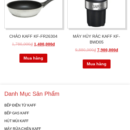
CHẢO KAFF KF-FR26304
MÁY HỦY RÁC KAFF KF-
BWD05
1,780,000
₫
1,400,000
₫
9,880,000
₫
7,900,000
₫
Mua hàng
Mua hàng
Danh Mục Sản Phẩm
BẾP ĐIỆN TỪ KAFF
BẾP GAS KAFF
HÚT MÙI KAFF
MÁY RỬA CHÉN KAFF