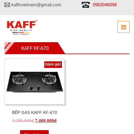
0903046098
kaffsvietnam@gmail.com
KAFF KF-670
Giảm giá!
BẾP GAS KAFF KF-670
9,280,000
₫
7,400,000
₫