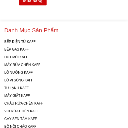
Mua hàng
Danh Mục Sản Phẩm
BẾP ĐIỆN TỪ KAFF
BẾP GAS KAFF
HÚT MÙI KAFF
MÁY RỬA CHÉN KAFF
LÒ NƯỚNG KAFF
LÒ VI SÓNG KAFF
TỦ LẠNH KAFF
MÁY GIẶT KAFF
CHẬU RỬA CHÉN KAFF
VÒI RỬA CHÉN KAFF
CÂY SEN TẮM KAFF
BỘ NỒI CHẢO KAFF